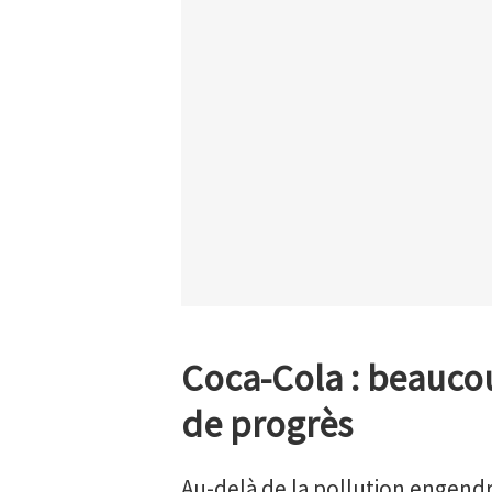
Coca-Cola : beauco
de progrès
Au-delà de la pollution engend