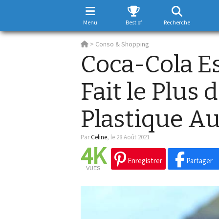
Menu
Best of
Recherche
>
Conso & Shopping
Coca-Cola Es
Fait le Plus 
Plastique A
Par
Celine
,
le 28 Août 2021
4K
Enregistrer
Partager
VUES