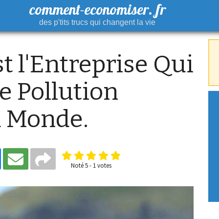
comment-economiser. fr
des p'tits trucs qui changent la vie
t l'Entreprise Qui
de Pollution
u Monde.
Noté
5
-
1
votes