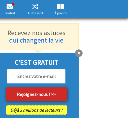
Gratuit
Au hasard
À propos
Recevez nos astuces
qui changent la vie
C'EST GRATUIT
Déjà 3 millions de lecteurs !