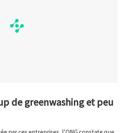
up de greenwashing et peu
rée par ces entreprises, l'ONG constate que