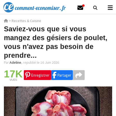
>
Recettes & Cuisine
Saviez-vous que si vous
mangez des gésiers de poulet,
vous n'avez pas besoin de
prendre...
Par
Adeline
,
republié le 16 Juin 2026
17K
Enregistrer
Partager
VUES