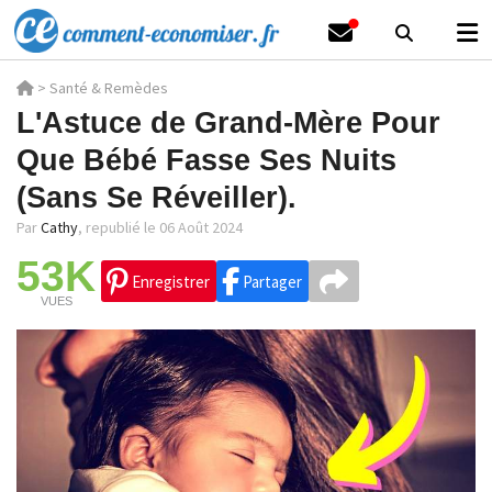
>
Santé & Remèdes
L'Astuce de Grand-Mère Pour
Que Bébé Fasse Ses Nuits
(Sans Se Réveiller).
Par
Cathy
,
republié le 06 Août 2024
53K
Enregistrer
Partager
VUES