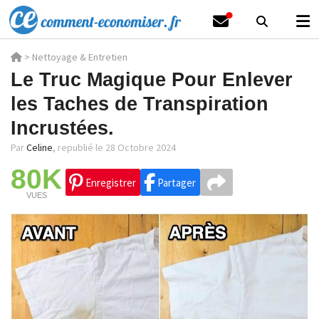
>
Nettoyage & Entretien
Le Truc Magique Pour Enlever
les Taches de Transpiration
Incrustées.
Par
Celine
,
republié le 28 Octobre 2024
80K
Enregistrer
Partager
VUES