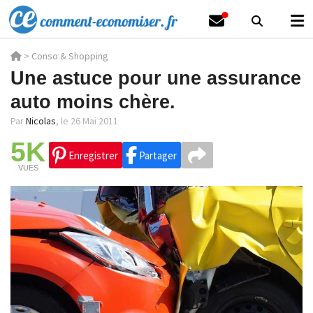
>
Conso & Shopping
Une astuce pour une assurance
auto moins chère.
Par
Nicolas
,
le 26 Mai 2011
5K
Enregistrer
Partager
VUES