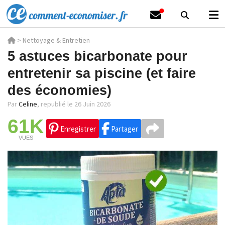
>
Nettoyage & Entretien
5 astuces bicarbonate pour
entretenir sa piscine (et faire
des économies)
Par
Celine
,
republié le 26 Juin 2026
61K
Enregistrer
Partager
VUES