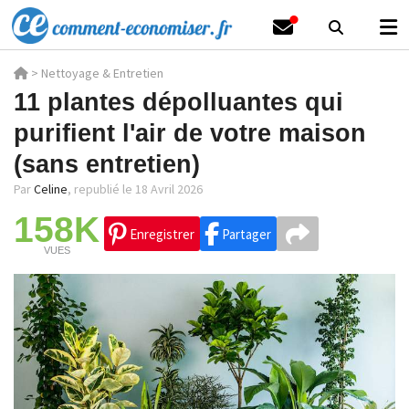
>
Nettoyage & Entretien
11 plantes dépolluantes qui
purifient l'air de votre maison
(sans entretien)
Par
Celine
,
republié le 18 Avril 2026
158K
Enregistrer
Partager
VUES