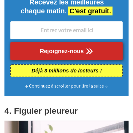
Recevez les meilleures
chaque matin.
C'est gratuit.
Rejoignez-nous
Déjà 3 millions de lecteurs !
↓ Continuez à scroller pour lire la suite ↓
4. Figuier pleureur