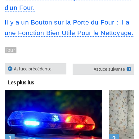
d'un Four.
Il y a un Bouton sur la Porte du Four : Il a
une Fonction Bien Utile Pour le Nettoyage.
four
Astuce précédente
Astuce suivante
Les plus lus
1
2