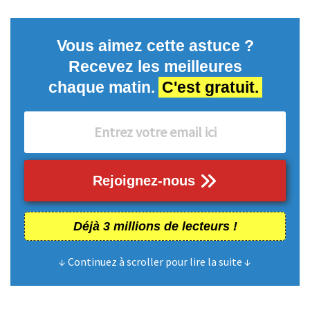
Vous aimez cette astuce ?
Recevez les meilleures
chaque matin.
C'est gratuit.
Rejoignez-nous
Déjà 3 millions de lecteurs !
↓ Continuez à scroller pour lire la suite ↓