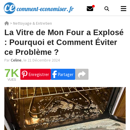
>
Nettoyage & Entretien
La Vitre de Mon Four a Explosé
: Pourquoi et Comment Éviter
ce Problème ?
Par
Celine
,
le 21 Décembre 2024
7K
Enregistrer
Partager
VUES