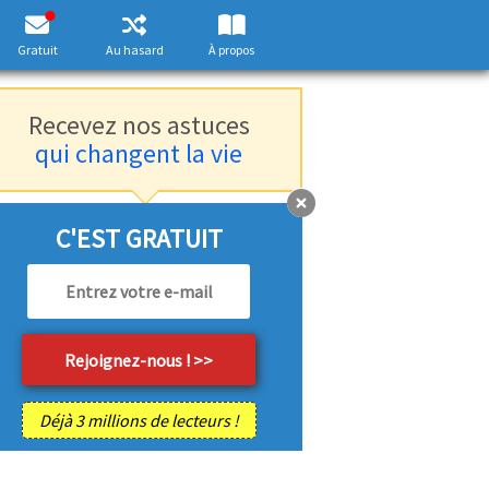
Gratuit
Au hasard
À propos
Recevez nos astuces
qui changent la vie
C'EST GRATUIT
Déjà 3 millions de lecteurs !