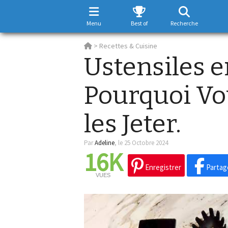
Menu
Best of
Recherche
>
Recettes & Cuisine
Ustensiles e
Pourquoi Vo
les Jeter.
Par
Adeline
,
le 25 Octobre 2024
16K
Enregistrer
Partag
VUES