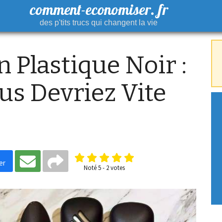
comment-economiser. fr
des p'tits trucs qui changent la vie
n Plastique Noir :
us Devriez Vite
er
Noté
5
-
2
votes