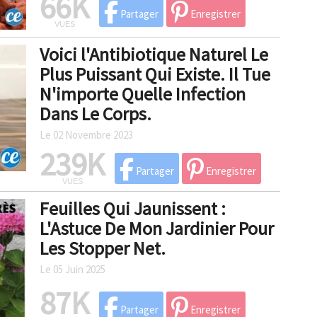
66K
Partager
Enregistrer
VUES
Voici l'Antibiotique Naturel Le
Plus Puissant Qui Existe. Il Tue
N'importe Quelle Infection
Dans Le Corps.
Le 02 Novembre 2023
239K
Partager
Enregistrer
VUES
Feuilles Qui Jaunissent :
L'Astuce De Mon Jardinier Pour
Les Stopper Net.
Le 05 Juin 2025
87K
Partager
Enregistrer