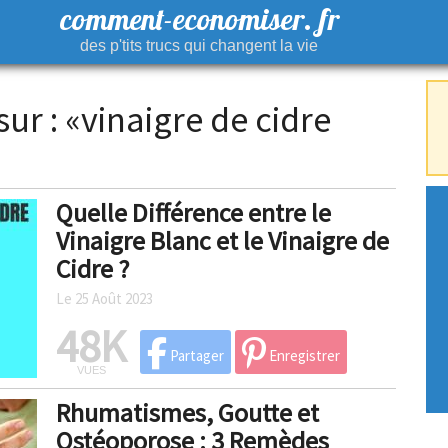
comment-economiser. fr
des p'tits trucs qui changent la vie
sur : «vinaigre de cidre
Quelle Différence entre le
Vinaigre Blanc et le Vinaigre de
Cidre ?
Le 25 Août 2023
48K
Partager
Enregistrer
VUES
Rhumatismes, Goutte et
Ostéoporose : 3 Remèdes