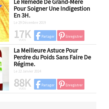
Le Remède De Grand-Mère
Pour Soigner Une Indigestion
En 3H.
Le 29 Décembre 2019
17K
Partager
Enregistrer
VUES
La Meilleure Astuce Pour
Perdre du Poids Sans Faire De
Régime.
Le 22 Janvier 2024
88K
Partager
Enregistrer
VUES