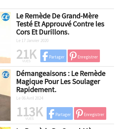
Le Remède De Grand-Mère
Testé Et Approuvé Contre les
Cors Et Durillons.
Le 17 Janvier 2020
21K
Partager
Enregistrer
VUES
Démangeaisons : Le Remède
Magique Pour Les Soulager
Rapidement.
Le 06 Avril 2024
113K
Partager
Enregistrer
VUES