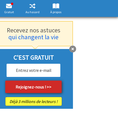
Gratuit
Au hasard
À propos
Recevez nos astuces
qui changent la vie
C'EST GRATUIT
Déjà 3 millions de lecteurs !