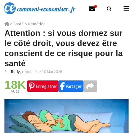
>
Santé & Remèdes
Attention : si vous dormez sur
le côté droit, vous devez être
conscient de ce risque pour la
santé
Par
Rudy
,
republié le 10 Mai 2026
18K
Enregistrer
Partager
VUES