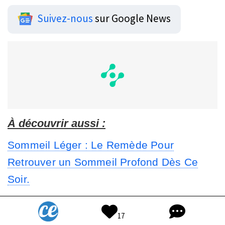
Suivez-nous
sur Google News
À découvrir aussi :
Sommeil Léger : Le Remède Pour
Retrouver un Sommeil Profond Dès Ce
Soir.
Vous Avez Du Mal à Dormir ? Voici le
17
Guide Des Meilleures Positions Pour une