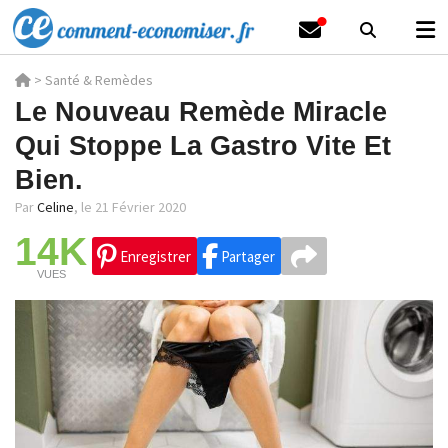
>
Santé & Remèdes
Le Nouveau Remède Miracle
Qui Stoppe La Gastro Vite Et
Bien.
Par
Celine
,
le 21 Février 2020
14K
Enregistrer
Partager
VUES