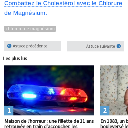
Combattez le Cholestérol avec le Chlorure
de Magnésium.
chlorure de magnésium
Astuce précédente
Astuce suivante
Les plus lus
1
2
Maison de l'horreur : une fillette de 11 ans
En 1983, un 
retrouvée en train d'accoucher, les
bouleversé l