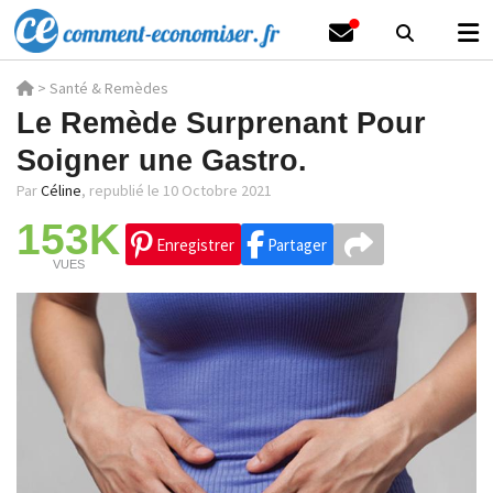
>
Santé & Remèdes
Le Remède Surprenant Pour
Soigner une Gastro.
Par
Céline
,
republié le 10 Octobre 2021
153K
Enregistrer
Partager
VUES