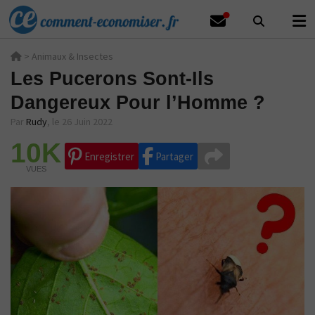
>
Animaux & Insectes
Les Pucerons Sont-Ils
Dangereux Pour l’Homme ?
Par
Rudy
,
le 26 Juin 2022
10K
Enregistrer
Partager
VUES