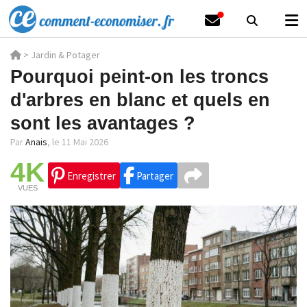
>
Jardin & Potager
Pourquoi peint-on les troncs
d'arbres en blanc et quels en
sont les avantages ?
Par
Anais
,
le 11 Mai 2026
4K
Enregistrer
Partager
VUES