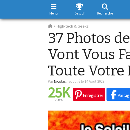
Menu
Best of
Recherche
>
High-tech & Geeks
37 Photos de
Vont Vous F
Toute Votre 
Par
Nicolas
,
republié le 14 Août 2023
25K
Enregistrer
Partag
VUES