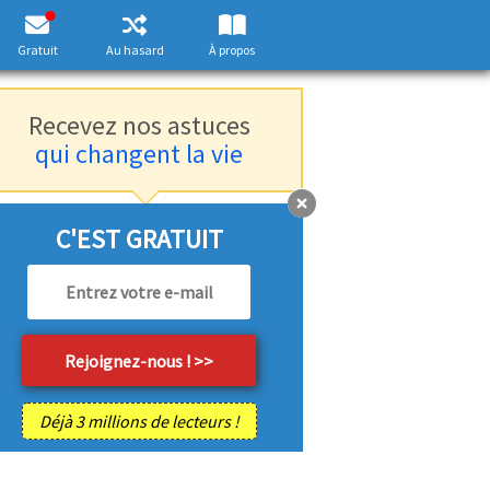
Gratuit
Au hasard
À propos
Recevez nos astuces
qui changent la vie
C'EST GRATUIT
Déjà 3 millions de lecteurs !