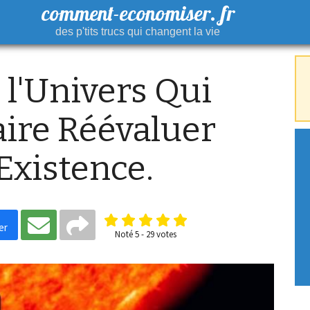
comment-economiser. fr
des p'tits trucs qui changent la vie
 l'Univers Qui
aire Réévaluer
Existence.
er
Noté
5
-
29
votes