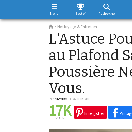
Menu
Best of
Recherche
>
Nettoyage & Entretien
L'Astuce Pou
au Plafond S
Poussière N
Vous.
Par
Nicolas
,
le 26 Juin 2015
17K
Enregistrer
Partag
VUES