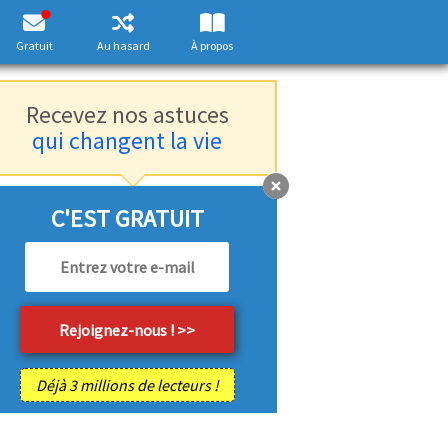
Gratuit
Au hasard
À propos
Recevez nos astuces
qui changent la vie
C'EST GRATUIT
Déjà 3 millions de lecteurs !