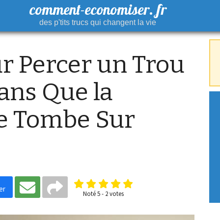
comment-economiser. fr
des p'tits trucs qui changent la vie
r Percer un Trou
ans Que la
e Tombe Sur
er
Noté
5
-
2
votes