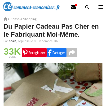
>
Conso & Shopping
Du Papier Cadeau Pas Cher en
le Fabriquant Moi-Même.
Par
Anais
,
republié le 06 Décembre 2021
33K
Enregistrer
Partager
VUES