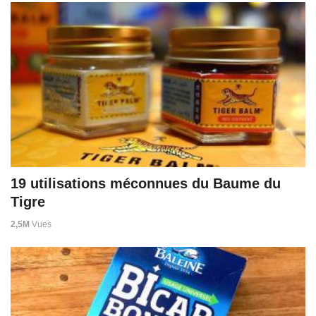
19 utilisations méconnues du Baume du
Tigre
2,5M
Vues