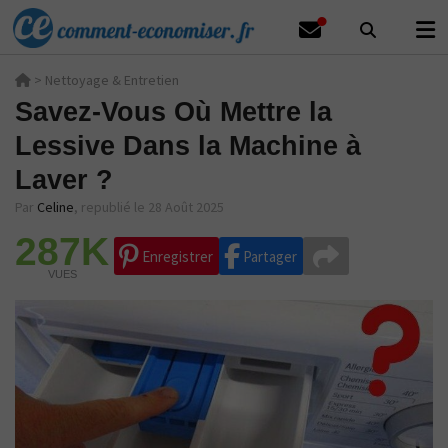
>
Nettoyage & Entretien
Savez-Vous Où Mettre la
Lessive Dans la Machine à
Laver ?
Par
Celine
,
republié le 28 Août 2025
287K
Enregistrer
Partager
VUES