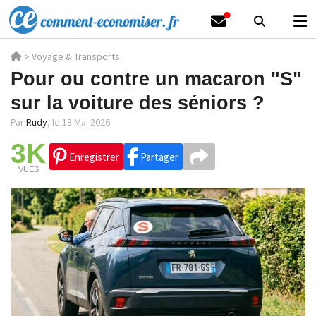
>
Voyage & Transports
Pour ou contre un macaron "S"
sur la voiture des séniors ?
Par
Rudy
,
le 13 Mai 2026
3K
Enregistrer
Partager
VUES