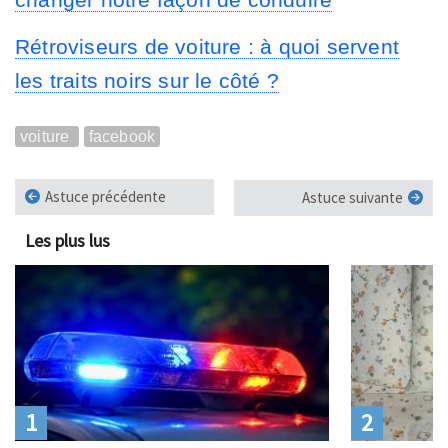
Rétroviseurs de voiture : à quoi servent
les traits noirs sur le côté ?
voiture
facebook
Astuce précédente
Astuce suivante
Les plus lus
1
2