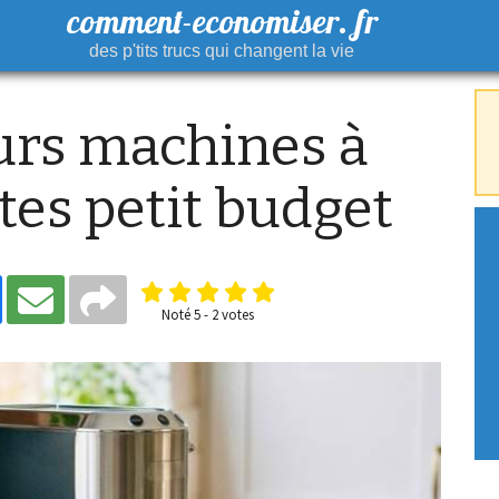
comment-economiser. fr
des p'tits trucs qui changent la vie
urs machines à
es petit budget
Noté
5
-
2
votes