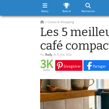
Menu
Best of
Recherche
>
Conso & Shopping
Les 5 meille
café compact
Par
Rudy
,
le 31 Mai 2026
3K
Enregistrer
Partager
VUES