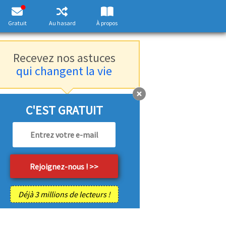
Gratuit
Au hasard
À propos
Recevez nos astuces
qui changent la vie
C'EST GRATUIT
Déjà 3 millions de lecteurs !