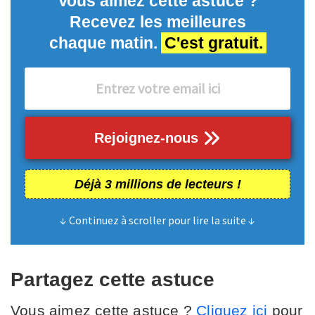
Vous aimez cette astuce ?
Recevez les meilleures
chaque matin.
C'est gratuit.
Rejoignez-nous
Déjà 3 millions de lecteurs !
↓ Continuez à scroller pour lire la suite ↓
Partagez cette astuce
Vous aimez cette astuce ?
Cliquez ici
pour