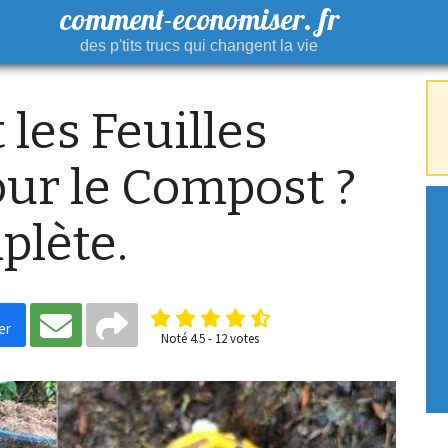
comment-economiser. fr
des p'tits trucs qui changent la vie
 les Feuilles
our le Compost ?
plète.
er
Noté
4.5
-
12
votes