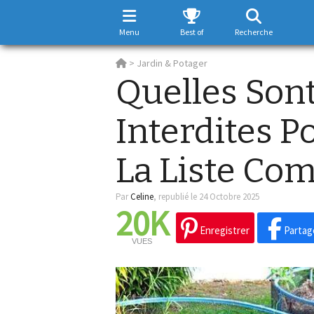
Menu
Best of
Recherche
>
Jardin & Potager
Quelles Sont
Interdites P
La Liste Com
Par
Celine
,
republié le 24 Octobre 2025
20K
Enregistrer
Partag
VUES