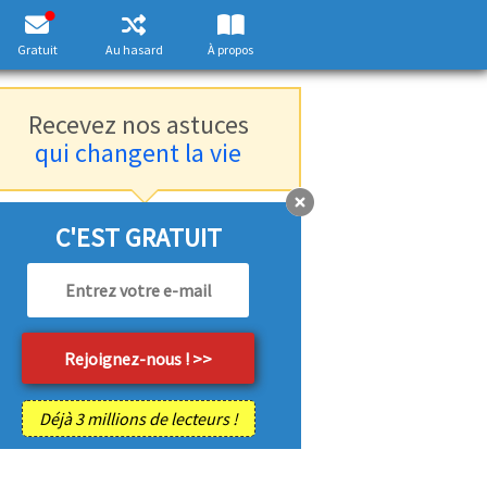
Gratuit
Au hasard
À propos
Recevez nos astuces
qui changent la vie
C'EST GRATUIT
Déjà 3 millions de lecteurs !