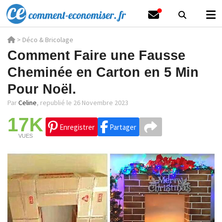
>
Déco & Bricolage
Comment Faire une Fausse
Cheminée en Carton en 5 Min
Pour Noël.
Par
Celine
,
republié le 26 Novembre 2023
17K
Enregistrer
Partager
VUES