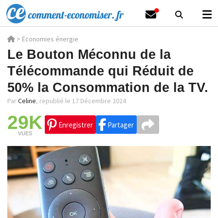
>
Économies énergie
Le Bouton Méconnu de la
Télécommande qui Réduit de
50% la Consommation de la TV.
Par
Celine
,
republié le 17 Décembre 2024
29K
Enregistrer
Partager
VUES