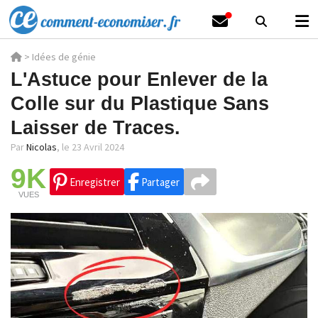
>
Idées de génie
L'Astuce pour Enlever de la
Colle sur du Plastique Sans
Laisser de Traces.
Par
Nicolas
,
le 23 Avril 2024
9K
Enregistrer
Partager
VUES