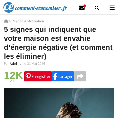
>
Psycho & Motivation
5 signes qui indiquent que
votre maison est envahie
d’énergie négative (et comment
les éliminer)
Par
Adeline
,
le 31 Mai 2026
12K
Enregistrer
Partager
VUES