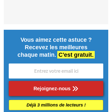
Vous aimez cette astuce ?
Recevez les meilleures
chaque matin.
C'est gratuit.
Rejoignez-nous
Déjà 3 millions de lecteurs !