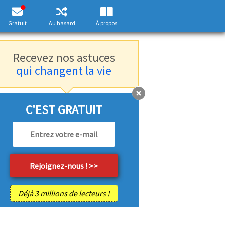
Gratuit
Au hasard
À propos
Recevez nos astuces
qui changent la vie
C'EST GRATUIT
Déjà 3 millions de lecteurs !