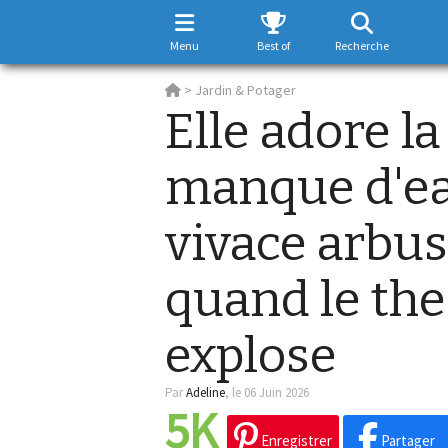
Menu
Best of
Recherche
>
Jardin & Potager
Elle adore la
manque d'ea
vivace arbus
quand le t
explose
Par
Adeline
,
le 06 Juin 2026
5K
Enregistrer
Partager