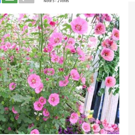
Noté
5
-
2
votes