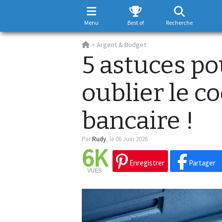
Menu
Best of
Recherche
>
Argent & Budget
5 astuces po
oublier le co
bancaire !
Par
Rudy
,
le 06 Juin 2026
6K
Enregistrer
Partager
VUES