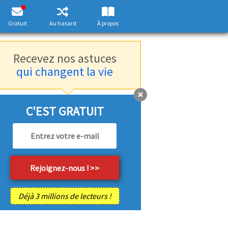
Gratuit
Au hasard
À propos
Recevez nos astuces
qui changent la vie
C'EST GRATUIT
Déjà 3 millions de lecteurs !