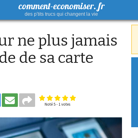
comment-economiser. fr
des p'tits trucs qui changent la vie
ur ne plus jamais
de de sa carte
Noté
5
-
1
votes