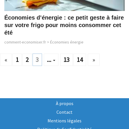
Économies d’énergie : ce petit geste à faire
sur votre frigo pour moins consommer cet
été
comment-economiser.fr
>
Économies énergie
«
1
2
3
...
13
14
»
À propos
Contact
Mentions légales