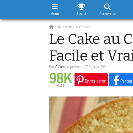
Menu
Best of
Recherche
>
Recettes & Cuisine
Le Cake au Ci
Facile et Vr
Par
Céline
,
republié le 27 Février 2024
98K
Enregistrer
Partag
VUES