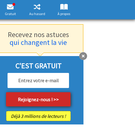
Gratuit
Au hasard
À propos
Recevez nos astuces
qui changent la vie
C'EST GRATUIT
Déjà 3 millions de lecteurs !