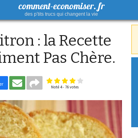
comment-economiser. fr
des p'tits trucs qui changent la vie
tron : la Recette
aiment Pas Chère.
er
Noté
4
-
76
votes