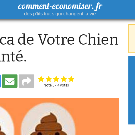
comment-economiser. fr
des p'tits trucs qui changent la vie
ca de Votre Chien
anté.
Noté
5
-
4
votes