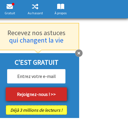
Gratuit
Au hasard
À propos
Recevez nos astuces
qui changent la vie
C'EST GRATUIT
Déjà 3 millions de lecteurs !