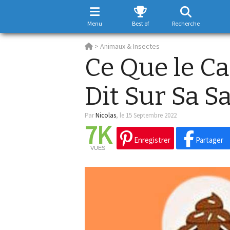
Menu
Best of
Recherche
>
Animaux & Insectes
Ce Que le Ca
Dit Sur Sa S
Par
Nicolas
,
le 15 Septembre 2022
7K
Enregistrer
Partager
VUES