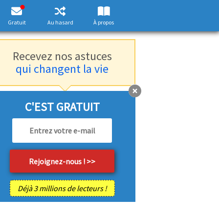
Gratuit
Au hasard
À propos
Recevez nos astuces
qui changent la vie
C'EST GRATUIT
Déjà 3 millions de lecteurs !