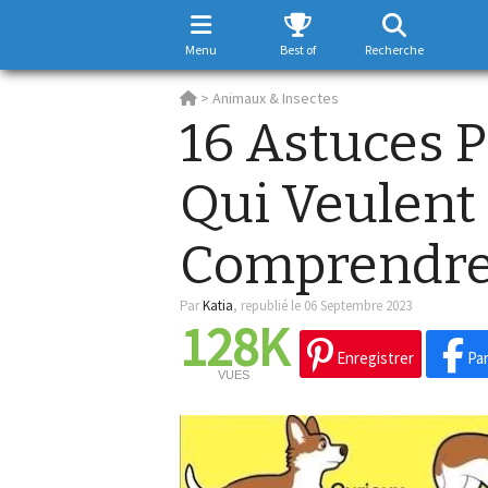
Menu
Best of
Recherche
>
Animaux & Insectes
16 Astuces 
Qui Veulent
Comprendre 
Par
Katia
,
republié le 06 Septembre 2023
128K
Enregistrer
Par
VUES