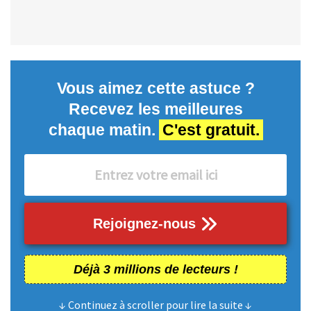
Vous aimez cette astuce ?
Recevez les meilleures
chaque matin.
C'est gratuit.
Rejoignez-nous
Déjà 3 millions de lecteurs !
↓ Continuez à scroller pour lire la suite ↓