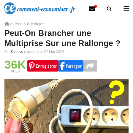
>
Déco & Bricolage
Peut-On Brancher une
Multiprise Sur une Rallonge ?
Par
Celine
,
republié le 27 Mai 2024
36K
Enregistrer
Partager
VUES