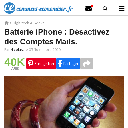
>
High-tech & Geeks
Batterie iPhone : Désactivez
des Comptes Mails.
Par
Nicolas
,
le 05 Novembre 2020
40K
Enregistrer
Partager
VUES