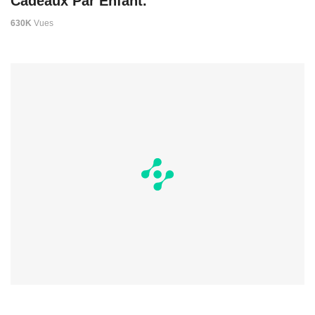
Cadeaux Par Enfant.
630K
Vues