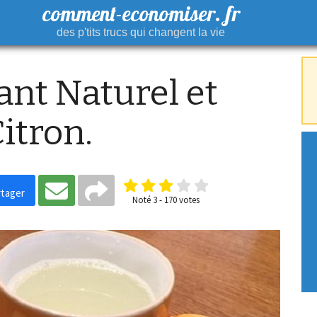
comment-economiser. fr
des p'tits trucs qui changent la vie
ant Naturel et
itron.
tager
Noté
3
-
170
votes