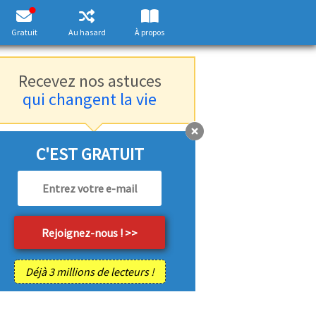
Gratuit
Au hasard
À propos
Recevez nos astuces
qui changent la vie
C'EST GRATUIT
Déjà 3 millions de lecteurs !