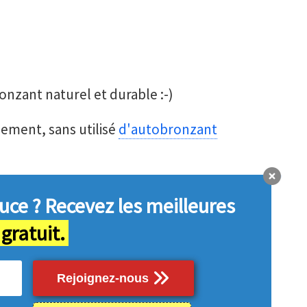
onzant naturel et durable :-)
lement, sans utilisé
d'autobronzant
uce ?
Recevez les meilleures
 gratuit.
Rejoignez-nous