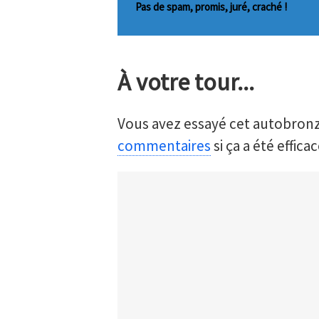
Pas de spam, promis, juré, craché !
À votre tour...
Vous avez essayé cet autobron
commentaires
si ça a été effica