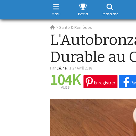
Menu
Best of
Recherche
>
Santé & Remèdes
L'Autobronz
Durable au C
Par
Céline
,
le 27 Avril 2018
104K
Enregistrer
Par
VUES