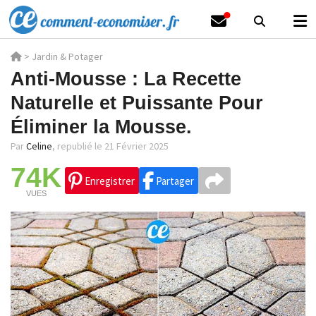
>
Jardin & Potager
Anti-Mousse : La Recette
Naturelle et Puissante Pour
Éliminer la Mousse.
Par
Celine
,
republié le 21 Février 2025
74K
Enregistrer
Partager
VUES