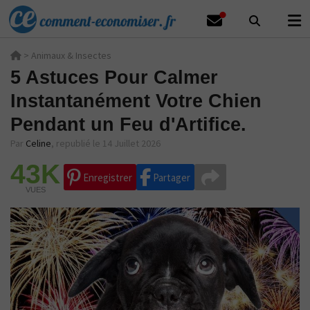
>
Animaux & Insectes
5 Astuces Pour Calmer
Instantanément Votre Chien
Pendant un Feu d'Artifice.
Par
Celine
,
republié le 14 Juillet 2026
43K
Enregistrer
Partager
VUES