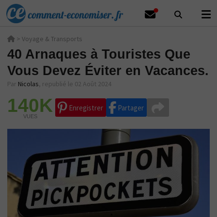
>
Voyage & Transports
40 Arnaques à Touristes Que
Vous Devez Éviter en Vacances.
Par
Nicolas
,
republié le 02 Août 2024
140K
Enregistrer
Partager
VUES