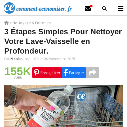
>
Nettoyage & Entretien
3 Étapes Simples Pour Nettoyer
Votre Lave-Vaisselle en
Profondeur.
Par
Nicolas
,
republié le 06 Novembre 2025
155K
Enregistrer
Partager
VUES