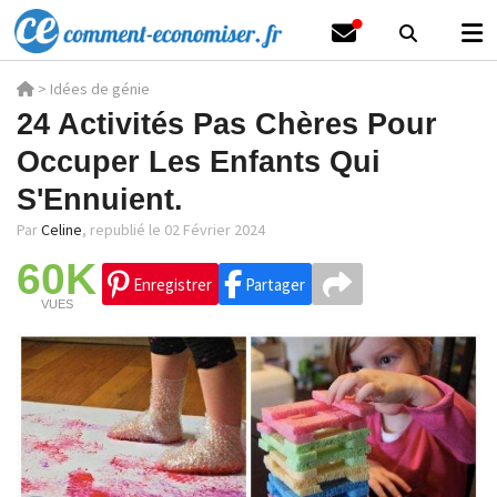
>
Idées de génie
24 Activités Pas Chères Pour
Occuper Les Enfants Qui
S'Ennuient.
Par
Celine
,
republié le 02 Février 2024
60K
Enregistrer
Partager
VUES