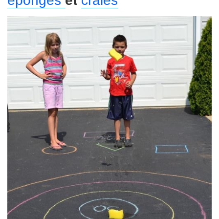
éponges
et
craies