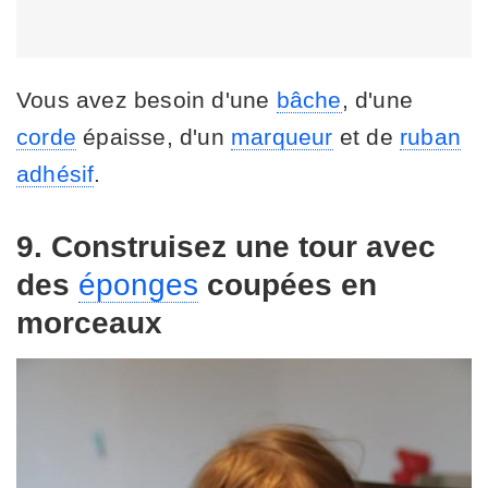
Vous avez besoin d'une
bâche
, d'une
corde
épaisse, d'un
marqueur
et de
ruban
adhésif
.
9. Construisez une tour avec
des
éponges
coupées en
morceaux