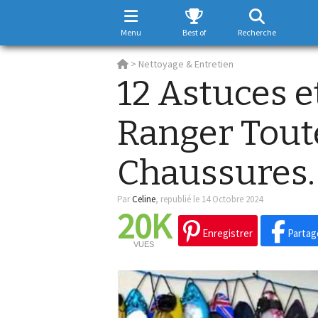
Menu
Best of
Recherche
>
Nettoyage & Entretien
12 Astuces e
Ranger Tout
Chaussures.
Par
Celine
,
republié le 14 Octobre 2024
20K
Enregistrer
Partag
VUES