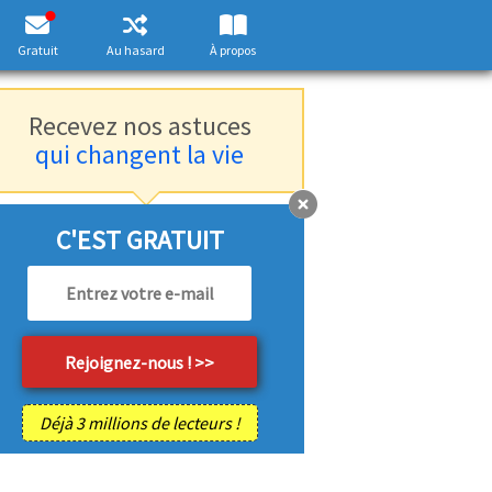
Gratuit
Au hasard
À propos
Recevez nos astuces
qui changent la vie
C'EST GRATUIT
Déjà 3 millions de lecteurs !