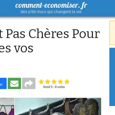
comment-economiser. fr
des p'tits trucs qui changent la vie
t Pas Chères Pour
es vos
er
Noté
5
-
8
votes