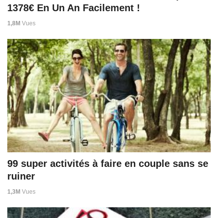
1378€ En Un An Facilement !
1,8M
Vues
99 super activités à faire en couple sans se
ruiner
1,3M
Vues