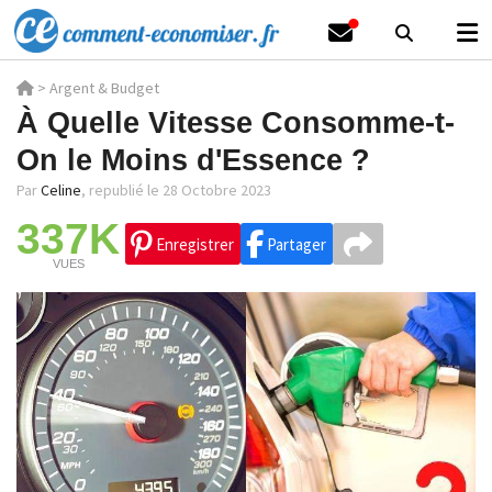
>
Argent & Budget
À Quelle Vitesse Consomme-t-
On le Moins d'Essence ?
Par
Celine
,
republié le 28 Octobre 2023
337K
Enregistrer
Partager
VUES