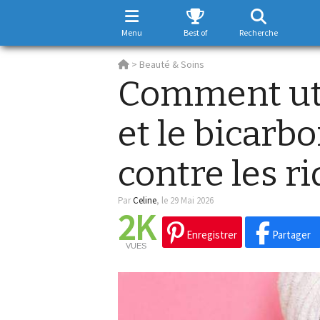
Menu
Best of
Recherche
>
Beauté & Soins
Comment util
et le bicarb
contre les r
Par
Celine
,
le 29 Mai 2026
2K
Enregistrer
Partager
VUES