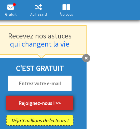
Gratuit
Au hasard
À propos
Recevez nos astuces
qui changent la vie
C'EST GRATUIT
Déjà 3 millions de lecteurs !