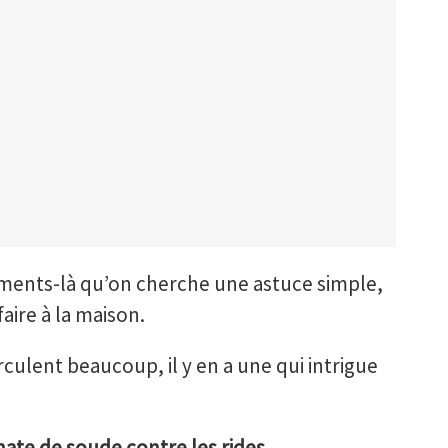
ments-là qu’on cherche une astuce simple,
faire à la maison.
rculent beaucoup, il y en a une qui intrigue
ate de soude contre les rides
.