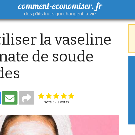
comment-economiser. fr
des p'tits trucs qui changent la vie
iser la vaseline
onate de soude
ides
Noté
5
-
1
votes