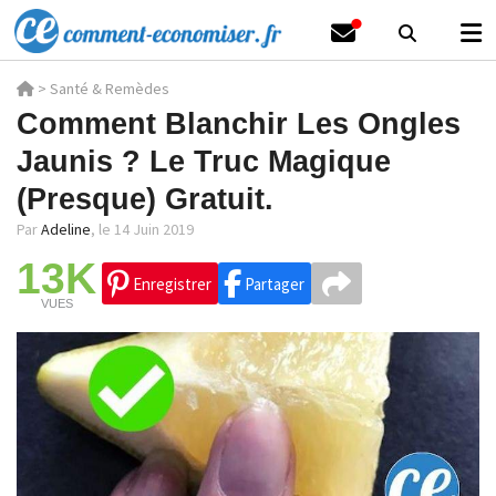
>
Santé & Remèdes
Comment Blanchir Les Ongles
Jaunis ? Le Truc Magique
(Presque) Gratuit.
Par
Adeline
,
le 14 Juin 2019
13K
Enregistrer
Partager
VUES