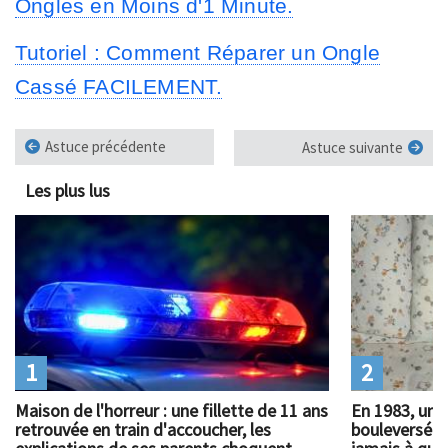
Ongles en Moins d'1 Minute.
Tutoriel : Comment Réparer un Ongle
Cassé FACILEMENT.
Astuce précédente
Astuce suivante
Les plus lus
1
2
Maison de l'horreur : une fillette de 11 ans
En 1983, un 
retrouvée en train d'accoucher, les
bouleversé l