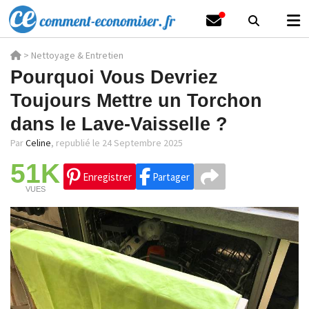
>
Nettoyage & Entretien
Pourquoi Vous Devriez
Toujours Mettre un Torchon
dans le Lave-Vaisselle ?
Par
Celine
,
republié le 24 Septembre 2025
51K
Enregistrer
Partager
VUES