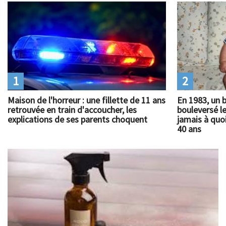
1
2
Maison de l'horreur : une fillette de 11 ans
En 1983, un 
retrouvée en train d'accoucher, les
bouleversé l
explications de ses parents choquent
jamais à quoi
40 ans