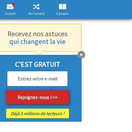
Gratuit
Au hasard
À propos
Recevez nos astuces
qui changent la vie
C'EST GRATUIT
Déjà 3 millions de lecteurs !