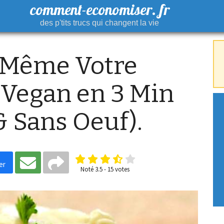
comment-economiser. fr
des p'tits trucs qui changent la vie
-Même Votre
Vegan en 3 Min
& Sans Oeuf).
er
Noté
3.5
-
15
votes