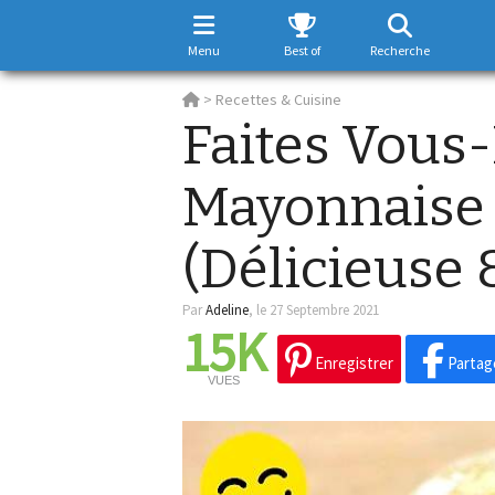
Menu
Best of
Recherche
>
Recettes & Cuisine
Faites Vous
Mayonnaise 
(Délicieuse 
Par
Adeline
,
le 27 Septembre 2021
15K
Enregistrer
Partag
VUES