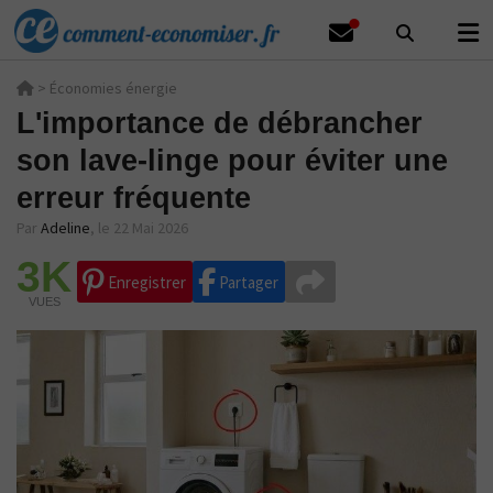
>
Économies énergie
L'importance de débrancher
son lave-linge pour éviter une
erreur fréquente
Par
Adeline
,
le 22 Mai 2026
3K
Enregistrer
Partager
VUES