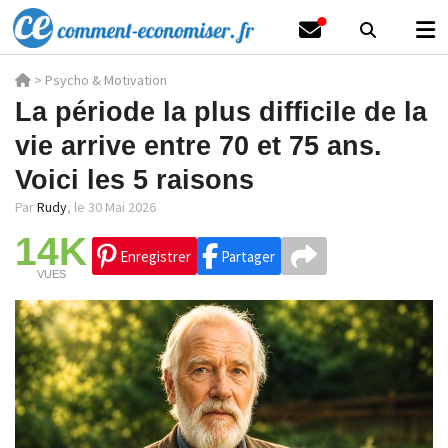
>
Psycho & Motivation
La période la plus difficile de la
vie arrive entre 70 et 75 ans.
Voici les 5 raisons
Par
Rudy
,
le 30 Mai 2026
14K
Enregistrer
Partager
VUES